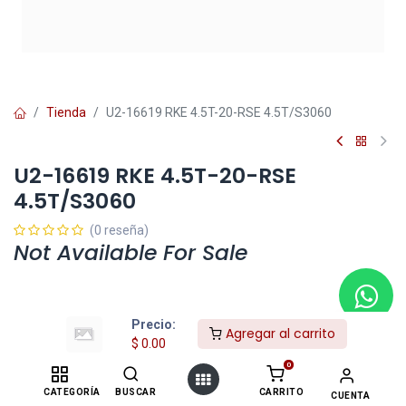
Tienda
U2-16619 RKE 4.5T-20-RSE 4.5T/S3060
U2-16619 RKE 4.5T-20-RSE
4.5T/S3060
(0 reseña)
Not Available For Sale
Agregar a la lista de deseos
Precio:
Agregar al carrito
$
0.00
Contáctenos
0
CATEGORÍA
BUSCAR
CARRITO
CUENTA