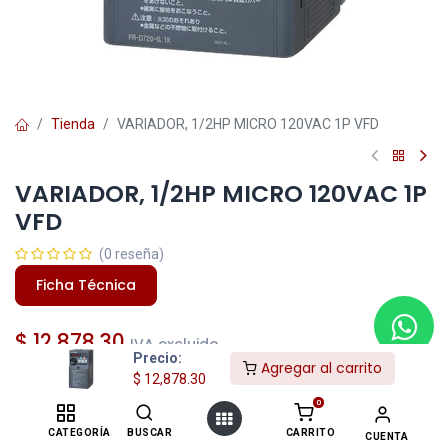
Tienda
VARIADOR, 1/2HP MICRO 120VAC 1P VFD
VARIADOR, 1/2HP MICRO 120VAC 1P
VFD
(0 reseña)
Ficha Técnica
$
12,878.30
IVA excluido
Precio:
Agregar al carrito
$
12,878.30
0
CATEGORÍA
BUSCAR
CARRITO
CUENTA